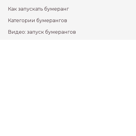
Как запускать бумеранг
Категории бумерангов
Видео: запуск бумерангов
СЕРВИС
Проверка статуса заказа
Доставка
Политика конфиденциальности
Публичная оферта
КОНТАКТЫ