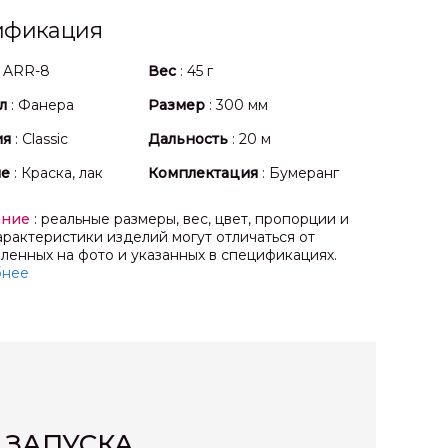
ификация
: ARR-8
Вес
: 45 г
л
: Фанера
Размер
: 300 мм
ия
: Classic
Дальность
: 20 м
ие
: Краска, лак
Комплектация
: Бумеранг
ание
: реальные размеры, вес, цвет, пропорции и
арактеристики изделий могут отличаться от
ленных на фото и указанных в спецификациях.
бнее
 ЗАПУСКА