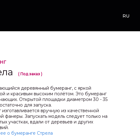
RU
НГ
ела
( Под заказ )
ющийся деревянный бумеранг, с яркой
ой и красивым высоким полётом. Это бумеранг
нающих. Открытой площадки диаметром 30 - 35
остаточно для запуска.
 изготавливается вручную из качественной
й фанеры. Запускать модель следует только на
тых участках, вдали от деревьев и других
вий.
ее о бумеранге Стрела