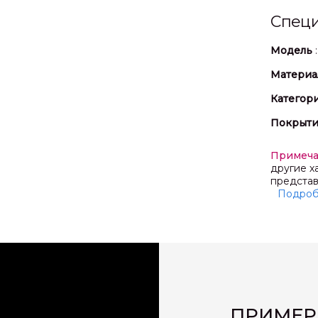
Спец
Модель
Материа
Категор
Покрыт
Примеч
другие х
представ
Подро
ПРИМЕР