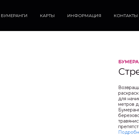
БУМЕРАНГИ
КАРТЫ
ИНФОРМАЦИЯ
КОНТАКТЫ
БУМЕРА
Стр
Возвраща
раскраск
для начи
метров д
Бумеранг
березово
травянис
препятст
Подробн