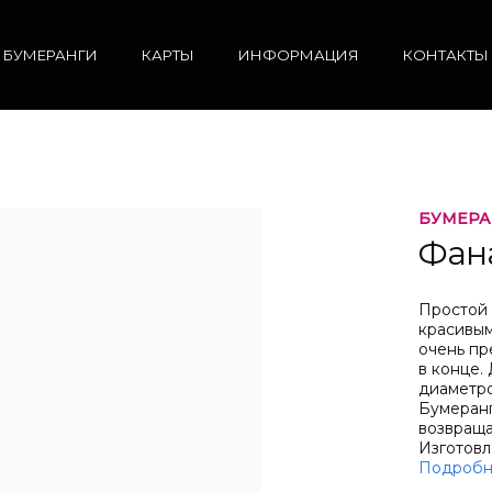
БУМЕРАНГИ
КАРТЫ
ИНФОРМАЦИЯ
КОНТАКТЫ
БУМЕРА
Фан
Простой 
красивым
очень пр
в конце.
диаметро
Бумеранг
возвраща
Изготовл
Подробн