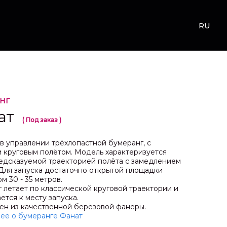
RU
НГ
ат
( Под заказ )
в управлении трёхлопастной бумеранг, с
 круговым полётом. Модель характеризуется
едсказуемой траекторией полёта с замедлением
 Для запуска достаточно открытой площадки
м 30 - 35 метров.
 летает по классической круговой траектории и
ется к месту запуска.
ен из качественной берёзовой фанеры.
ее о бумеранге Фанат