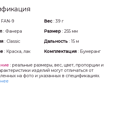
ификация
: FAN-9
Вес
: 39 г
л
: Фанера
Размер
: 255 мм
ия
: Classic
Дальность
: 15 м
ие
: Краска, лак
Комплектация
: Бумеранг
ание
: реальные размеры, вес, цвет, пропорции и
арактеристики изделий могут отличаться от
ленных на фото и указанных в спецификациях.
бнее