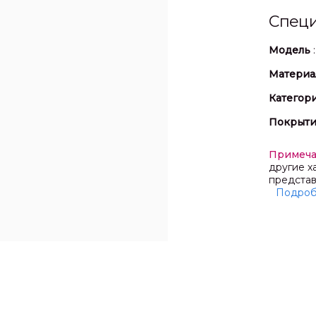
Спец
Модель
Материа
Категор
Покрыт
Примеч
другие х
представ
Подро