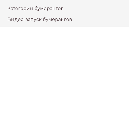
Категории бумерангов
Видео: запуск бумерангов
СЕРВИС
Проверка статуса заказа
Доставка
Политика конфиденциальности
Публичная оферта
КОНТАКТЫ
Отправить письмо