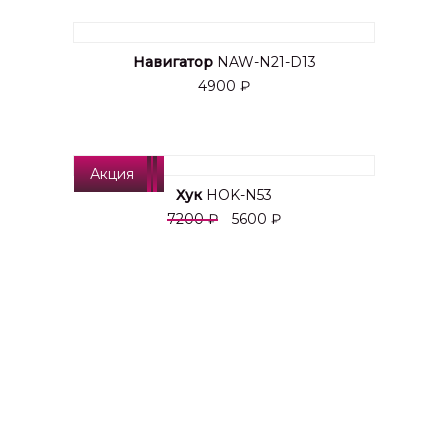
Навигатор
NAW-N21-D13
4900 ₽
Акция
Хук
HOK-N53
7200 ₽
5600 ₽