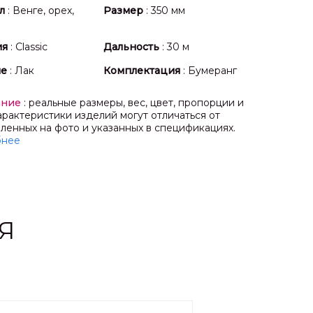
л
: Венге, орех,
Размер
: 350 мм
ия
: Classic
Дальность
: 30 м
ие
: Лак
Комплектация
: Бумеранг
ание
: реальные размеры, вес, цвет, пропорции и
арактеристики изделий могут отличаться от
ленных на фото и указанных в спецификациях.
бнее
Я