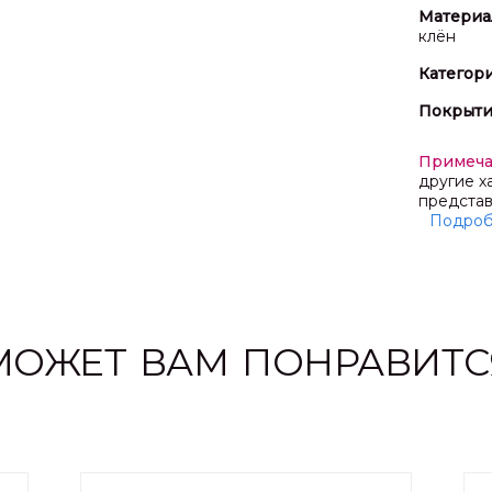
Материа
клён
Категор
Покрыт
Примеч
другие х
представ
Подро
МОЖЕТ ВАМ ПОНРАВИТС