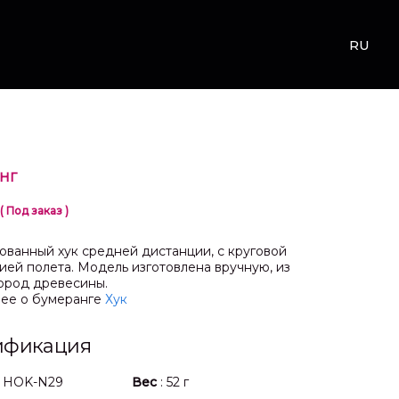
RU
НГ
( Под заказ )
ванный хук средней дистанции, с круговой
ией полета. Модель изготовлена вручную, из
ород древесины.
ее о бумеранге
Хук
ификация
: HOK-N29
Вес
: 52 г