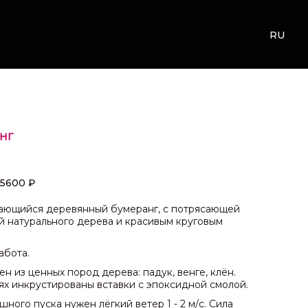
RU
НГ
5600 ₽
ающийся деревянный бумеранг, с потрясающей
й натурального дерева и красивым круговым
абота.
ен из ценных пород дерева: падук, венге, клён.
ях инкрустированы вставки с эпоксидной смолой.
шного пуска нужен лёгкий ветер 1 - 2 м/с. Сила