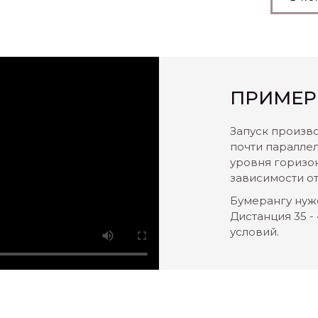
ПРИМЕР
Запуск произв
почти паралле
уровня горизон
зависимости от
Бумерангу нуже
Дистанция 35 -
условий.