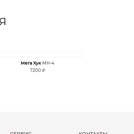
Я
Мега Хук
MH-4
7200 ₽