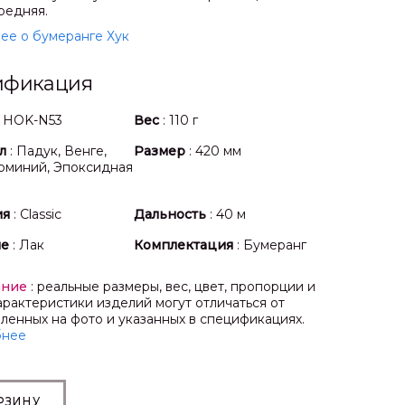
редняя.
ее о бумеранге Хук
ификация
: HOK-N53
Вес
: 110 г
л
: Падук, Венге,
Размер
: 420 мм
юминий, Эпоксидная
ия
: Classic
Дальность
: 40 м
ие
: Лак
Комплектация
: Бумеранг
ание
: реальные размеры, вес, цвет, пропорции и
арактеристики изделий могут отличаться от
ленных на фото и указанных в спецификациях.
бнее
РЗИНУ