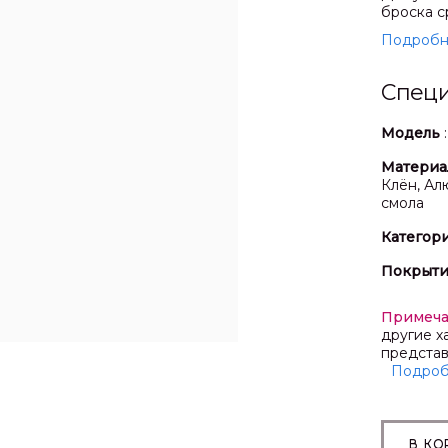
броска с
Подробн
Спец
Модель
Материа
Клён, Ал
смола
Категор
Покрыт
Примеч
другие х
представ
Подро
В КО