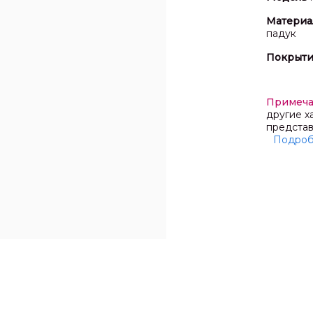
Материа
падук
Покрыт
Примеч
другие х
представ
Подро