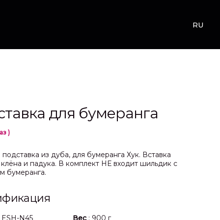
RU
ставка для бумеранга
аз )
 подставка из дуба, для бумеранга Хук. Вставка
, клёна и падука. В комплект НЕ входит шильдик с
м бумеранга.
ификация
: ESH-N45
Вес
: 900 г