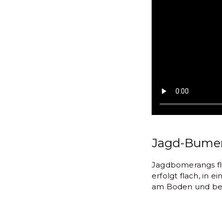
Jagd-Bume
Jagdbomerangs fli
erfolgt flach, in 
am Boden und bewe