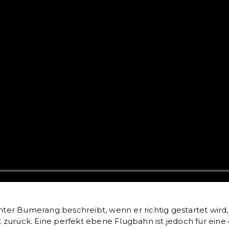
ter Bumerang beschreibt, wenn er richtig gestartet wird,
 zurück. Eine perfekt ebene Flugbahn ist jedoch für eine 