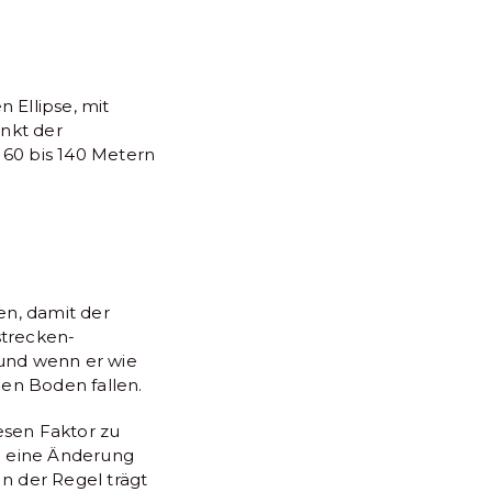
 Ellipse, mit
nkt der
60 bis 140 Metern
n, damit der
strecken-
 und wenn er wie
en Boden fallen.
esen Faktor zu
h eine Änderung
n der Regel trägt