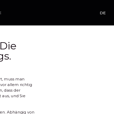
DE
E
 Die
s.
rt, muss man
vor allem richtig
, dass der
 aus, und Sie
ren. Abhängig von