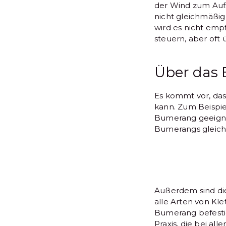
der Wind zum Aufs
nicht gleichmäßi
wird es nicht emp
steuern, aber oft 
Über das 
Es kommt vor, da
kann. Zum Beispi
Bumerang geeignet
Bumerangs gleichz
Außerdem sind die
alle Arten von Kl
Bumerang befestig
Praxis, die bei a