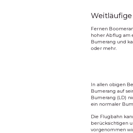
Weitläufig
Fernen Boomerang c
hoher Abflug am e
Bumerang und kan
oder mehr.
In allen obigen B
Bumerang auf sein
Bumerang (LD) nic
ein normaler Bume
Die Flugbahn kann
berücksichtigen 
vorgenommen wird,