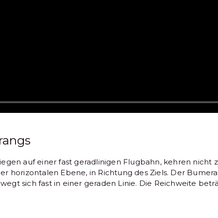
rangs
egen auf einer fast geradlinigen Flugbahn, kehren nicht z
einer horizontalen Ebene, in Richtung des Ziels. Der Bum
gt sich fast in einer geraden Linie. Die Reichweite beträ