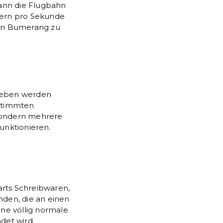
kann die Flugbahn
tern pro Sekunde
 den Bumerang zu
geben werden
estimmten
 sondern mehrere
unktionieren.
arts Schreibwaren,
den, die an einen
ne völlig normale
det wird.