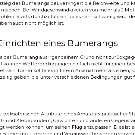
tieg des Bumerangs bei, verringert die Reichweite und 
g machen. Bei Windgeschwindigkeiten von mehr als 3 Me
fohlen, Starts durchzuführen, da es sehr schwierig wird,
überhaupt nicht möglich ist.
Einrichten eines Bumerangs
ss der Bumerang aus irgendeinem Grund nicht zurückge
el können Wetterbedingungen einfach nicht für einen b
 sein. Daher sollte es in Ihrem Arsenal mehr als einen,
eitig geben, die unter verschiedenen Bedingungen gut f
 obligatorischen Attribute eines Amateurs praktischer St
ett- und Klebebändern, Gewichten und anderen Gegenstän
t werden können, um seinen Flug anzupassen. Dies ist ei
llen Bumerang-Turnieren und Vereinswettbewerben verwen