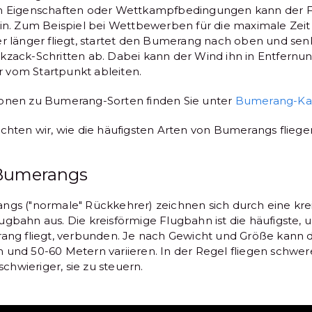
en Eigenschaften oder Wettkampfbedingungen kann der F
in. Zum Beispiel bei Wettbewerben für die maximale Zeit i
er länger fliegt, startet den Bumerang nach oben und senk
kzack-Schritten ab. Dabei kann der Wind ihn in Entfernun
 vom Startpunkt ableiten.
ionen zu Bumerang-Sorten finden Sie unter
Bumerang-Ka
achten wir, wie die häufigsten Arten von Bumerangs fliege
 Bumerangs
ngs ("normale" Rückkehrer) zeichnen sich durch eine kre
gbahn aus. Die kreisförmige Flugbahn ist die häufigste, u
rang fliegt, verbunden. Je nach Gewicht und Größe kann 
 und 50-60 Metern variieren. In der Regel fliegen schw
 schwieriger, sie zu steuern.