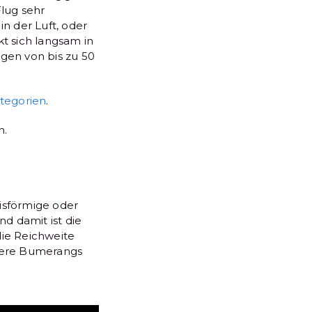
lug sehr
n der Luft, oder
t sich langsam in
gen von bis zu 50
tegorien
.
n.
isförmige oder
nd damit ist die
die Reichweite
erere Bumerangs