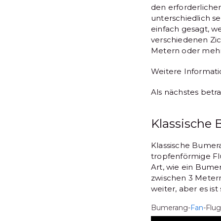
den erforderlich
unterschiedlich se
einfach gesagt, w
verschiedenen Zic
Metern oder mehr
Weitere Informat
Als nächstes betr
Klassische
Klassische Bumera
tropfenförmige Flu
Art, wie ein Bume
zwischen 3 Metern
weiter, aber es ist
Bumerang-
Fan
-Flug